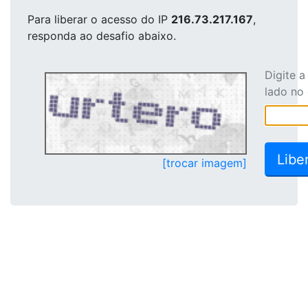
Para liberar o acesso
do IP
216.73.217.167
,
responda ao desafio abaixo.
Digite 
lado no
[trocar imagem]